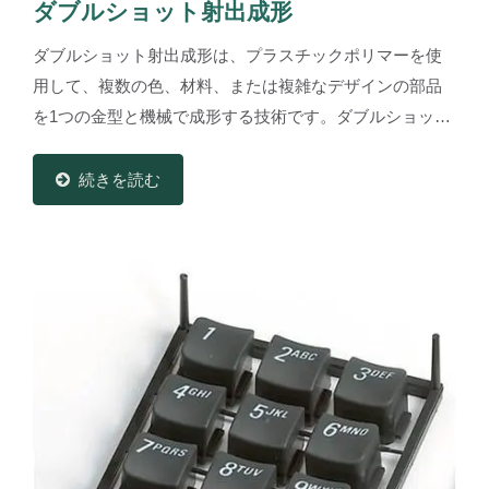
ダブルショット射出成形
ダブルショット射出成形は、プラスチックポリマーを使
用して、複数の色、材料、または複雑なデザインの部品
を1つの金型と機械で成形する技術です。ダブルショット
射出成形は、多様性に富み、他のプロセスと比較してシ
ンプルで費用効果が高いです。 ダブルショット射出成形
続きを読む
は、接合部の強度が考慮すべき重要な問題の一つである
ことに注意が必要です。 FORESHOTは、この技術を使
用してサイクルタイム、組立コスト、人材、離職率を短
縮できます。 ダブルショット射出成形は、キーボード、
コンピュータ/通信/消費者電子機器、電子部品、精密部
品、車両アクセサリーなどに適用されます。