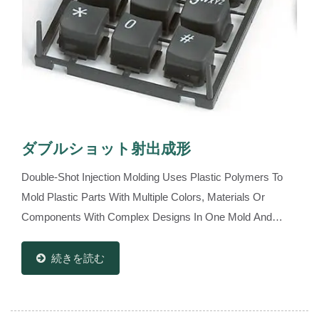
ダブルショット射出成形
Double-Shot Injection Molding Uses Plastic Polymers To
Mold Plastic Parts With Multiple Colors, Materials Or
Components With Complex Designs In One Mold And
Machine. Double-Shot Injection Molding Allows...
続きを読む