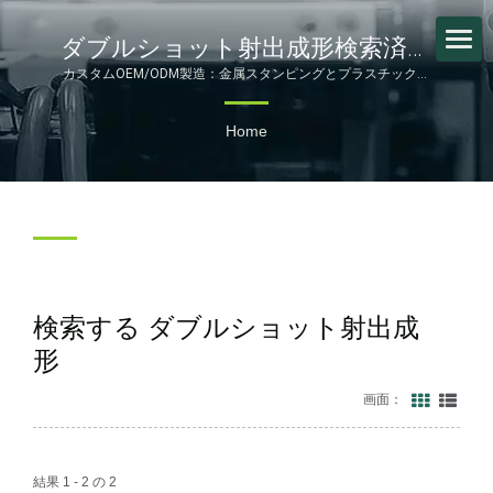
ダブルショット射出成形検索済み
| 40年以上の精密成形と電子機器
カスタムOEM/ODM製造：金属スタンピングとプラスチック成
形の革新 | FORESHOT
製造 – FORESHOT
Home
検索する ダブルショット射出成
形
画面：
結果 1 - 2 の 2