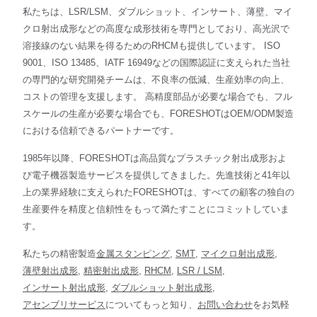
私たちは、LSR/LSM、ダブルショット、インサート、薄壁、マイ
クロ射出成形などの高度な成形技術を専門としており、高光沢で
溶接線のない結果を得るためのRHCMも提供しています。 ISO
9001、ISO 13485、IATF 16949などの国際認証に支えられた当社
の専門的な研究開発チームは、不良率の低減、生産効率の向上、
コストの管理を支援します。 高精度部品が必要な場合でも、フル
スケールの生産が必要な場合でも、FORESHOTはOEM/ODM製造
における信頼できるパートナーです。
1985年以降、FORESHOTは高品質なプラスチック射出成形およ
び電子機器製造サービスを提供してきました。先進技術と41年以
上の業界経験に支えられたFORESHOTは、すべての顧客の独自の
生産要件を精度と信頼性をもって満たすことにコミットしていま
す。
私たちの精密製造
金属スタンピング
,
SMT
,
マイクロ射出成形
,
薄壁射出成形
,
精密射出成形
,
RHCM
,
LSR / LSM
,
インサート射出成形
,
ダブルショット射出成形
,
アセンブリサービス
についてもっと知り、
お問い合わせ
をお気軽