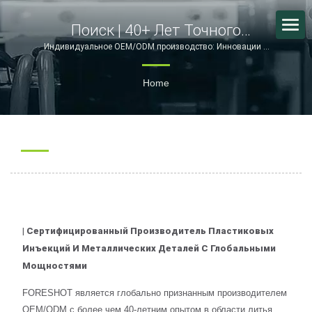
Поиск | 40+ Лет Точного
Формования И Производства
Индивидуальное OEM/ODM производство: Инновации в
штамповке металла и формовании пластика | FORESHOT
Электроники – FORESHOT
Home
| Сертифицированный Производитель Пластиковых
Инъекций И Металлических Деталей С Глобальными
Мощностями
FORESHOT является глобально признанным производителем
OEM/ODM с более чем 40-летним опытом в области литья