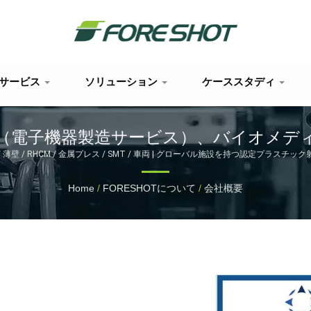
サービス
ソリューション
ケーススタディ
S（電子機器製造サービス）、バイオメデ
者。 | 金型設計から組み立てまで – 
ロ / 薄壁 / RHCM / 金属プレス / SMT / 車両 | グローバル施設を持つ認定プラ
Home
/
FORESHOTについて
/
会社概要