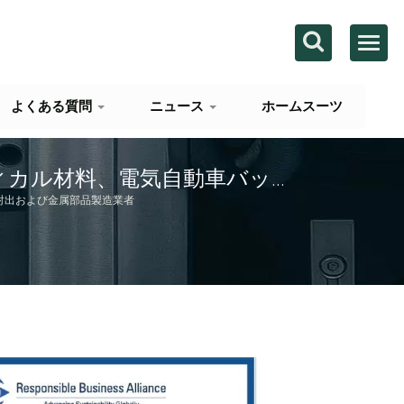
よくある質問
ニュース
ホームスーツ
ィカル材料、電気自動車バッテ
完全なOEM/ODM製造サービス
スチック射出および金属部品製造業者