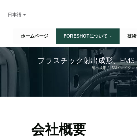
日本語
ホームページ
FORESHOTについて
技術
プラスチック射出成形、EM
リーシェルアクセサリーの製造業
射出成形 / LSM / マイク
会社概要