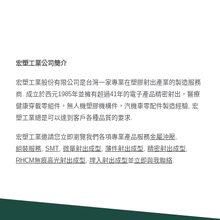
宏塑工業公司簡介
宏塑工業股份有限公司是台灣一家專業在塑膠射出產業的製造服務
商. 成立於西元1985年並擁有超過41年的電子產品精密射出，醫療
健康穿載零組件，無人機塑膠機構件，汽機車零配件製造經驗, 宏
塑工業總是可以達到客戶各種品質的要求.
宏塑工業邀請您立即瀏覽我們各項專業產品服務
金屬沖壓
,
組裝服務
,
SMT
,
微量射出成型
,
薄件射出成型
,
精密射出成型
,
RHCM無痕高光射出成型
,
埋入射出成型
並
立即與我聯絡
.