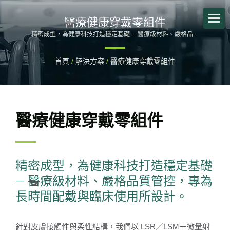
醫療健康穿戴零組件
精密成型，為健康科技打造穩定基礎 — 醫療級材料、嚴格品質
管控，專為長時間配戴與臨床使用所設計。 / 宏塑自 1985 年深
耕塑膠射出、金屬沖壓、SMT 與系統組裝，跨 台灣／中國／越
首頁
/
解決方案
/
醫療健康穿戴零組件
南 擁有彈性產能與國際認證（ISO 13485、IATF 16949、IECQ
QC080000、UL、RoHS），協助品牌 縮短導入期、降低缺陷、
把關量產品質。
醫療健康穿戴零組件
精密成型，為健康科技打造穩定基礎
— 醫療級材料、嚴格品質管控，專為
長時間配戴與臨床使用所設計。
針對皮膚接觸件與柔性結構，我們以 LSR／LSM＋微量射