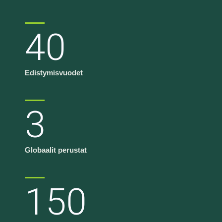
40
Edistymisvuodet
3
Globaalit perustat
150