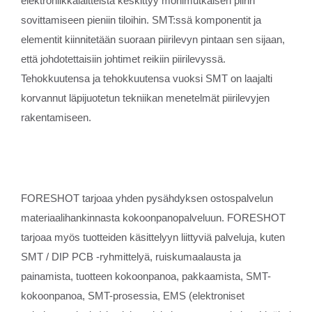
elektroniikkalaitteista keskittyy monimutkaisen piirin
sovittamiseen pieniin tiloihin. SMT:ssä komponentit ja
elementit kiinnitetään suoraan piirilevyn pintaan sen sijaan,
että johdotettaisiin johtimet reikiin piirilevyssä.
Tehokkuutensa ja tehokkuutensa vuoksi SMT on laajalti
korvannut läpijuotetun tekniikan menetelmät piirilevyjen
rakentamiseen.
FORESHOT tarjoaa yhden pysähdyksen ostospalvelun
materiaalihankinnasta kokoonpanopalveluun. FORESHOT
tarjoaa myös tuotteiden käsittelyyn liittyviä palveluja, kuten
SMT / DIP PCB -ryhmittelyä, ruiskumaalausta ja
painamista, tuotteen kokoonpanoa, pakkaamista, SMT-
kokoonpanoa, SMT-prosessia, EMS (elektroniset