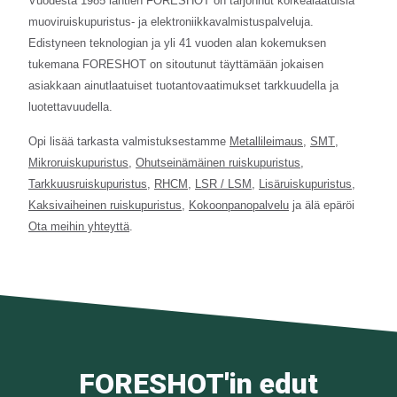
Vuodesta 1985 lähtien FORESHOT on tarjonnut korkealaatuisia
muoviruiskupuristus- ja elektroniikkavalmistuspalveluja.
Edistyneen teknologian ja yli 41 vuoden alan kokemuksen
tukemana FORESHOT on sitoutunut täyttämään jokaisen
asiakkaan ainutlaatuiset tuotantovaatimukset tarkkuudella ja
luotettavuudella.
Opi lisää tarkasta valmistuksestamme
Metallileimaus
,
SMT
,
Mikroruiskupuristus
,
Ohutseinämäinen ruiskupuristus
,
Tarkkuusruiskupuristus
,
RHCM
,
LSR / LSM
,
Lisäruiskupuristus
,
Kaksivaiheinen ruiskupuristus
,
Kokoonpanopalvelu
ja älä epäröi
Ota meihin yhteyttä
.
FORESHOT'in edut