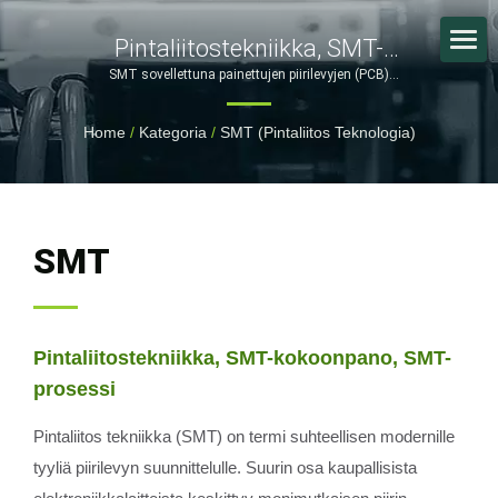
Pintaliitostekniikka, SMT-
Kokoonpano, SMT-Prosessi /
SMT sovellettuna painettujen piirilevyjen (PCB)
suunnittelussa. | Muotoilusta kokoonpanoon – Täydet
Räätälöidyt Valmistusratkaisut
OEM/ODM-valmistuspalvelut
Home
/
Kategoria
/
SMT (Pintaliitos Teknologia)
Elektroniikka-, Lääketiede- Ja
Autoteollisuudelle
SMT
Pintaliitostekniikka, SMT-kokoonpano, SMT-
prosessi
Pintaliitos tekniikka (SMT) on termi suhteellisen modernille
tyyliä piirilevyn suunnittelulle. Suurin osa kaupallisista