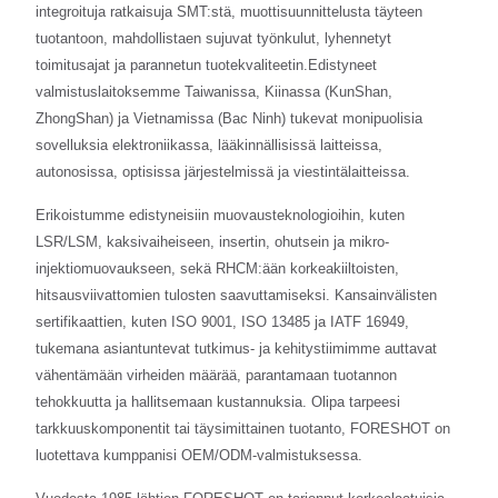
integroituja ratkaisuja SMT:stä, muottisuunnittelusta täyteen
tuotantoon, mahdollistaen sujuvat työnkulut, lyhennetyt
toimitusajat ja parannetun tuotekvaliteetin.Edistyneet
valmistuslaitoksemme Taiwanissa, Kiinassa (KunShan,
ZhongShan) ja Vietnamissa (Bac Ninh) tukevat monipuolisia
sovelluksia elektroniikassa, lääkinnällisissä laitteissa,
autonosissa, optisissa järjestelmissä ja viestintälaitteissa.
Erikoistumme edistyneisiin muovausteknologioihin, kuten
LSR/LSM, kaksivaiheiseen, insertin, ohutsein ja mikro-
injektiomuovaukseen, sekä RHCM:ään korkeakiiltoisten,
hitsausviivattomien tulosten saavuttamiseksi. Kansainvälisten
sertifikaattien, kuten ISO 9001, ISO 13485 ja IATF 16949,
tukemana asiantuntevat tutkimus- ja kehitystiimimme auttavat
vähentämään virheiden määrää, parantamaan tuotannon
tehokkuutta ja hallitsemaan kustannuksia. Olipa tarpeesi
tarkkuuskomponentit tai täysimittainen tuotanto, FORESHOT on
luotettava kumppanisi OEM/ODM-valmistuksessa.