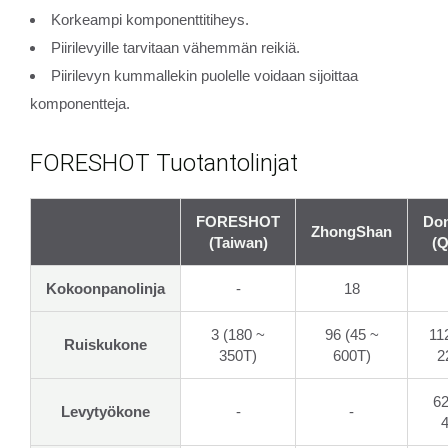
Korkeampi komponenttitiheys.
Piirilevyille tarvitaan vähemmän reikiä.
Piirilevyn kummallekin puolelle voidaan sijoittaa
komponentteja.
FORESHOT Tuotantolinjat
FORESHOT
Do
ZhongShan
(Taiwan)
(Q
Kokoonpanolinja
-
18
3 (180 ~
96 (45 ~
11
Ruiskukone
350T)
600T)
2
62
Levytyökone
-
-