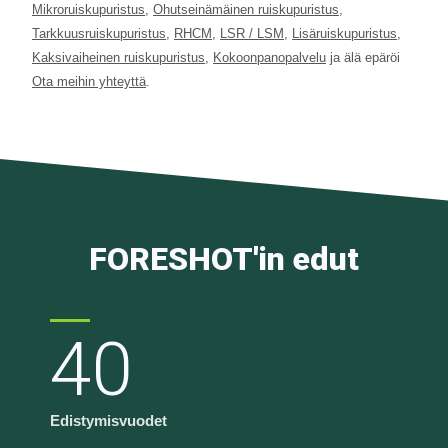
Mikroruiskupuristus
,
Ohutseinämäinen ruiskupuristus
,
Tarkkuusruiskupuristus
,
RHCM
,
LSR / LSM
,
Lisäruiskupuristus
,
Kaksivaiheinen ruiskupuristus
,
Kokoonpanopalvelu
ja älä epäröi
Ota meihin yhteyttä
.
FORESHOT'in edut
40
Edistymisvuodet