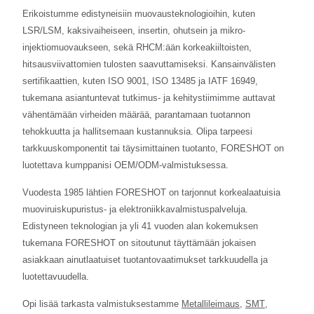
Erikoistumme edistyneisiin muovausteknologioihin, kuten
LSR/LSM, kaksivaiheiseen, insertin, ohutsein ja mikro-
injektiomuovaukseen, sekä RHCM:ään korkeakiiltoisten,
hitsausviivattomien tulosten saavuttamiseksi. Kansainvälisten
sertifikaattien, kuten ISO 9001, ISO 13485 ja IATF 16949,
tukemana asiantuntevat tutkimus- ja kehitystiimimme auttavat
vähentämään virheiden määrää, parantamaan tuotannon
tehokkuutta ja hallitsemaan kustannuksia. Olipa tarpeesi
tarkkuuskomponentit tai täysimittainen tuotanto, FORESHOT on
luotettava kumppanisi OEM/ODM-valmistuksessa.
Vuodesta 1985 lähtien FORESHOT on tarjonnut korkealaatuisia
muoviruiskupuristus- ja elektroniikkavalmistuspalveluja.
Edistyneen teknologian ja yli 41 vuoden alan kokemuksen
tukemana FORESHOT on sitoutunut täyttämään jokaisen
asiakkaan ainutlaatuiset tuotantovaatimukset tarkkuudella ja
luotettavuudella.
Opi lisää tarkasta valmistuksestamme
Metallileimaus
,
SMT
,