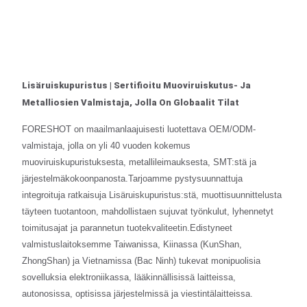
Lisäruiskupuristus | Sertifioitu Muoviruiskutus- Ja
Metalliosien Valmistaja, Jolla On Globaalit Tilat
FORESHOT on maailmanlaajuisesti luotettava OEM/ODM-
valmistaja, jolla on yli 40 vuoden kokemus
muoviruiskupuristuksesta, metallileimauksesta, SMT:stä ja
järjestelmäkokoonpanosta.Tarjoamme pystysuunnattuja
integroituja ratkaisuja Lisäruiskupuristus:stä, muottisuunnittelusta
täyteen tuotantoon, mahdollistaen sujuvat työnkulut, lyhennetyt
toimitusajat ja parannetun tuotekvaliteetin.Edistyneet
valmistuslaitoksemme Taiwanissa, Kiinassa (KunShan,
ZhongShan) ja Vietnamissa (Bac Ninh) tukevat monipuolisia
sovelluksia elektroniikassa, lääkinnällisissä laitteissa,
autonosissa, optisissa järjestelmissä ja viestintälaitteissa.