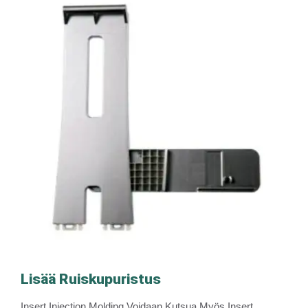
Lisää Ruiskupuristus
Insert Injection Molding Voidaan Kutsua Myös Insert