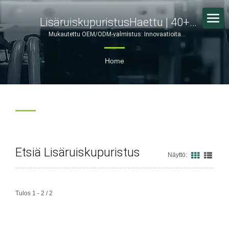
LisäruiskupuristusHaettu | 40+
Vuotta Tarkkaa Muovausta Ja
Mukautettu OEM/ODM-valmistus: Innovaatioita
metallileimauksessa ja muovivalussa | FORESHOT
Elektroniikkavalmistusta –
Home
FORESHOT
Etsiä Lisäruiskupuristus
Näyttö:
Tulos 1 - 2 / 2