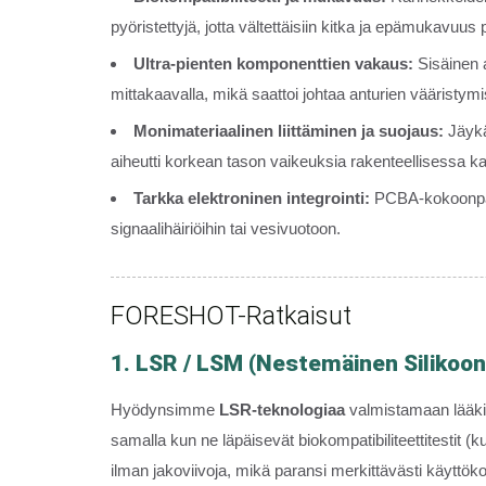
pyöristettyjä, jotta vältettäisiin kitka ja epämukavuu
Ultra-pienten komponenttien vakaus:
Sisäinen a
mittakaavalla, mikä saattoi johtaa anturien vääristym
Monimateriaalinen liittäminen ja suojaus:
Jäykän
aiheutti korkean tason vaikeuksia rakenteellisessa k
Tarkka elektroninen integrointi:
PCBA-kokoonpano
signaalihäiriöihin tai vesivuotoon.
FORESHOT-Ratkaisut
1. LSR / LSM (nestemäinen Silikoon
Hyödynsimme
LSR-teknologiaa
valmistamaan lääkin
samalla kun ne läpäisevät biokompatibiliteettitestit
ilman jakoviivoja, mikä paransi merkittävästi käyttö