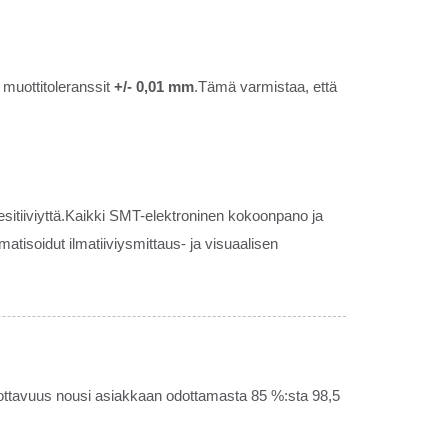
n muottitoleranssit
+/- 0,01 mm
.Tämä varmistaa, että
sitiiviyttä.Kaikki SMT-elektroninen kokoonpano ja
isoidut ilmatiiviysmittaus- ja visuaalisen
uottavuus nousi asiakkaan odottamasta 85 %:sta 98,5