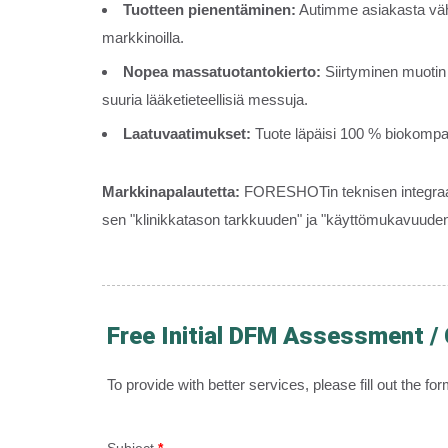
Tuotteen pienentäminen:
Autimme asiakasta väh
markkinoilla.
Nopea massatuotantokierto:
Siirtyminen muotin
suuria lääketieteellisiä messuja.
Laatuvaatimukset:
Tuote läpäisi 100 % biokompatibi
Markkinapalautetta:
FORESHOTin teknisen integraati
sen "klinikkatason tarkkuuden" ja "käyttömukavuuden" 