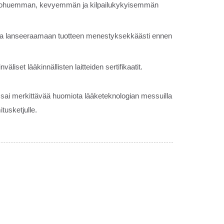
sta ohuemman, kevyemmän ja kilpailukykyisemmän
asta lanseeraamaan tuotteen menestyksekkäästi ennen
liset lääkinnällisten laitteiden sertifikaatit.
sai merkittävää huomiota lääketeknologian messuilla
tusketjulle.