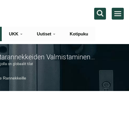
UKK
Uutiset
Kotipuku
arannekkeiden Valmistaminen
Täydet OEM/ODM-Valmistuspalvelut
lla on globaalit tilat
le Rannekkeille