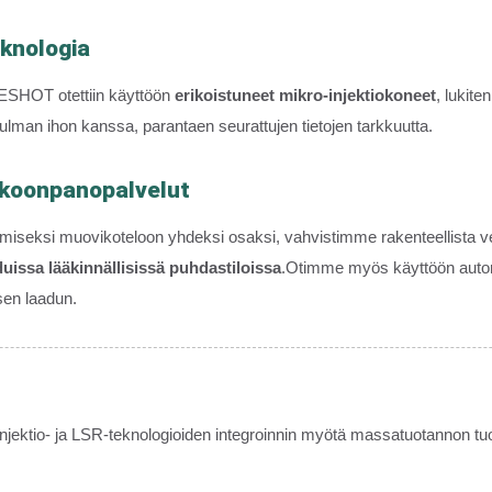
eknologia
RESHOT otettiin käyttöön
erikoistuneet mikro-injektiokoneet
, lukite
kulman ihon kanssa, parantaen seurattujen tietojen tarkkuutta.
okoonpanopalvelut
miseksi muovikoteloon yhdeksi osaksi, vahvistimme rakenteellista ve
duissa lääkinnällisissä puhdastiloissa
.Otimme myös käyttöön automat
sen laadun.
njektio- ja LSR-teknologioiden integroinnin myötä massatuotannon t