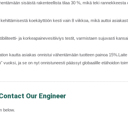
entämään sisäistä rakenteellista tilaa 30 %, mikä teki rannekkee
 kehittämisestä koekäyttöön kesti vain 8 viikkoa, mikä auttoi asiak
liteetti- ja korkeapainevesitiiviys testit, varmistaen sujuvasti kansainvä
on kautta asiakas onnistui vähentämään tuotteen painoa 15%.Laite 
vuoksi, ja se on nyt onnistuneesti päässyt globaalille etähoidon toimi