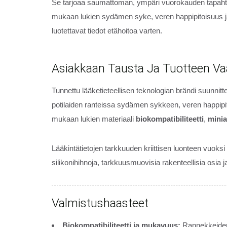
Se tarjoaa saumattoman, ympäri vuorokauden tapahtu
mukaan lukien sydämen syke, veren happipitoisuus j
luotettavat tiedot etähoitoa varten.
Asiakkaan Tausta Ja Tuotteen V
Tunnettu lääketieteellisen teknologian brändi suunnit
potilaiden ranteissa sydämen sykkeen, veren happip
mukaan lukien materiaali
biokompatibiliteetti
,
minia
Lääkintätietojen tarkkuuden kriittisen luonteen vuoksi
silikonihihnoja, tarkkuusmuovisia rakenteellisia os
Valmistushaasteet
Biokompatibiliteetti ja mukavuus:
Rannekkeiden ol