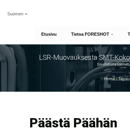
Suomen
Etusivu
Tietoa FORESHOT
T
LSR-Muovauksesta SMT-Kokoo
Globaaleille Lääketieteellisill
Sovellettuna kannetta
Home
/
Tapau
Päästä Päähän