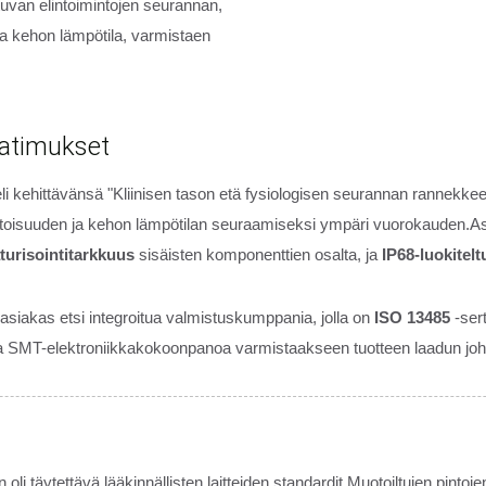
van elintoimintojen seurannan,
a kehon lämpötila, varmistaen
aatimukset
teli kehittävänsä "Kliinisen tason etä fysiologisen seurannan rannekke
itoisuuden ja kehon lämpötilan seuraamiseksi ympäri vuorokauden.As
turisointitarkkuus
sisäisten komponenttien osalta, ja
IP68-luokitelt
 asiakas etsi integroitua valmistuskumppania, jolla on
ISO 13485
-sert
ia ja SMT-elektroniikkakokoonpanoa varmistaakseen tuotteen laadun 
i täytettävä lääkinnällisten laitteiden standardit.Muotoiltujen pintojen 