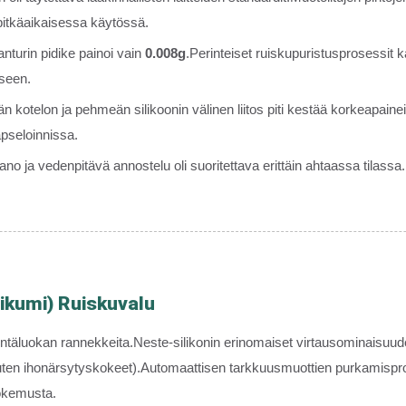
s pitkäaikaisessa käytössä.
nturin pidike painoi vain
0.008g
.Perinteiset ruiskupuristusprosessit 
iseen.
 kotelon ja pehmeän silikoonin välinen liitos piti kestää korkeapaine
apseloinnissa.
 ja vedenpitävä annostelu oli suoritettava erittäin ahtaassa tilass
ikumi) Ruiskuvalu
täluokan rannekkeita.Neste-silikonin erinomaiset virtausominaisuudet
 (kuten ihonärsytyskokeet).Automaattisen tarkkuusmuottien purkamispr
kokemusta.