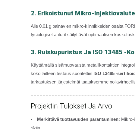
2. Erikoistunut Mikro-Injektiovalut
Alle 0,01 g painavien mikro-kiinnikkeiden osalta FO
fysiologiset anturit säilyttävät optimaalisen kosketus
3. Ruiskupuristus Ja ISO 13485 -k
Käyttämällä sisämuovausta metallikontaktien integroi
koko laitteen testaus suoritettiin
ISO 13485 -sertifioi
tarkastuksen järjestelmät taataksemme nollavirheelli
Projektin Tulokset Ja Arvo
Merkittävä tuottavuuden parantaminen:
Mikro-i
%:iin.