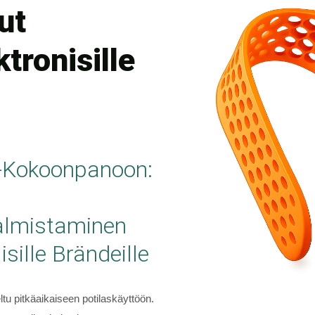
ut
tronisille
-Kokoonpanoon:
almistaminen
isille Brändeille
ltu pitkäaikaiseen potilaskäyttöön.