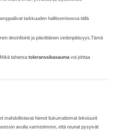
kamppailivat tarkkuuden hallitsemisessa tällä
inen desinfiointi ja päivittäinen vedenpitävyys.Tämä
a.Mikä tahansa
toleranssikasauma
voi johtaa
 mahdollistavat hienot liukumattomat tekstuurit
osessin avulla varmistimme, että reunat pysyivät