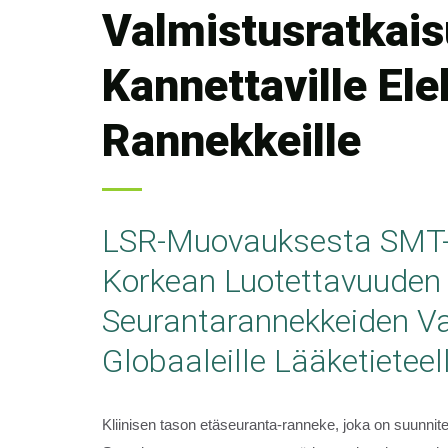
Valmistusratkais
Kannettaville Elek
Rannekkeille
LSR-Muovauksesta SMT
Korkean Luotettavuuden
Seurantarannekkeiden V
Globaaleille Lääketieteell
Kliinisen tason etäseuranta-ranneke, joka on suunnite