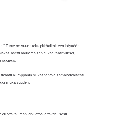
en." Tuote on suunniteltu pitkäaikaiseen käyttöön
iakas asetti äärimmäisen tiukat vaatimukset,
u
suojaus.
ifikaatti.Kumppanin oli käsiteltävä samanaikaisesti
johdonmukaisuuden.
oli oltava ilman ylivuotoa ja täydellisesti