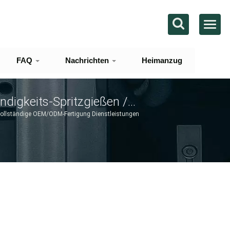
FAQ
Nachrichten
Heimanzug
digkeits-Spritzgießen /
Und Automobilindustrie
 Vollständige OEM/ODM-Fertigung Dienstleistungen