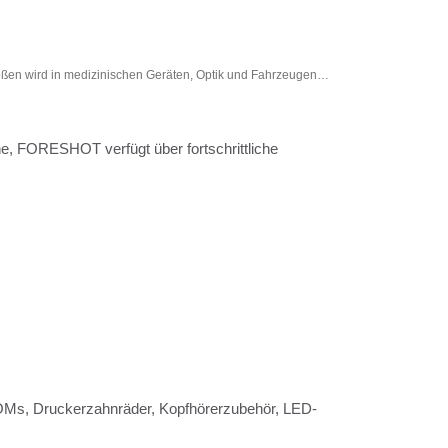
ießen wird in medizinischen Geräten, Optik und Fahrzeugen
Mikro-Spr
angewendet.
ne, FORESHOT verfügt über fortschrittliche
Ms, Druckerzahnräder, Kopfhörerzubehör, LED-