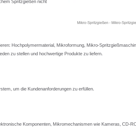
chem Spritzgießen nicht
i Mikrok Komponenten angewendet.
Mikro-Spritzgießen - Mikro-Spritzg
ionieren: Hochpolymermaterial, Mikroformung, Mikro-Spritzgießmaschi
den zu stellen und hochwertige Produkte zu liefern.
stem, um die Kundenanforderungen zu erfüllen.
elektronische Komponenten, Mikromechanismen wie Kameras, CD-RO