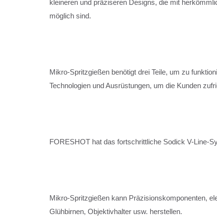
kleineren und präziseren Designs, die mit herkömmli
möglich sind.
ngewendet.
Mikro-Spritzgießen wird in der Biotechnologie und be
Mikro-Spritzgießen benötigt drei Teile, um zu funkt
Technologien und Ausrüstungen, um die Kunden zufrie
FORESHOT hat das fortschrittliche Sodick V-Line-Sy
Mikro-Spritzgießen kann Präzisionskomponenten, 
Glühbirnen, Objektivhalter usw. herstellen.