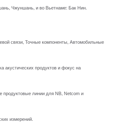
ань, Чжуншань, и во Вьетнаме: Бак Нин.
тевой связи, Точные компоненты, Автомобильные
а акустических продуктов и фокус на
е продуктовые линии для NB, Netcom и
ских измерений.