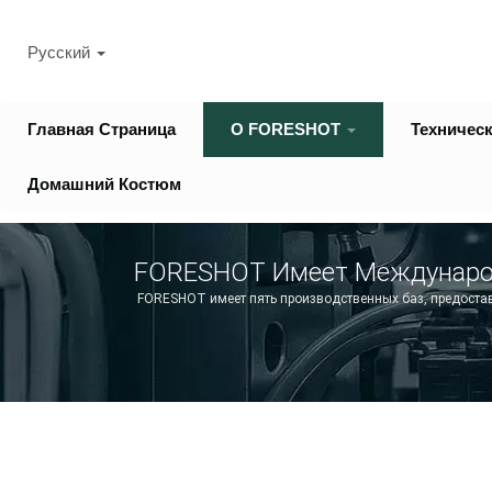
Русский
Главная Страница
О FORESHOT
Техничес
Домашний Костюм
FORESHOT Имеет Международн
Безопасности, ISO 9001, ISO 
FORESHOT имеет пять производственных баз, предостав
QC080000. | От Проектиро