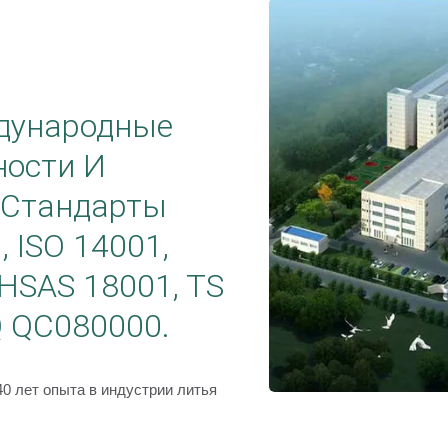
дународные
ности И
L Стандарты
, ISO 14001,
OHSAS 18001, TS
Q QC080000.
0 лет опыта в индустрии литья