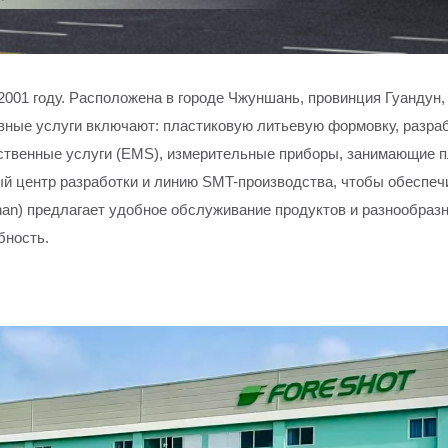
а в 2001 году. Расположена в городе Чжуншань, провинция Гуанд
овные услуги включают: пластиковую литьевую формовку, разра
ственные услуги (EMS), измерительные приборы, занимающие пл
й центр разработки и линию SMT-производства, чтобы обеспеч
han) предлагает удобное обслуживание продуктов и разнообраз
бность.