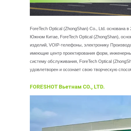
ForeTech Optical (ZhongShan) Co., Ltd. основан
Южном Китае, ForeTech Optical (ZhongShan), осн
изделий, VOIP-телефоны, электронику Производ
имеющие центр проектирования форм, инженерны
систему обслуживания, ForeTech Optical (ZhongS
удовлетворен и осознает свою творческую спосо
FORESHOT Вьетнам CO., LTD.