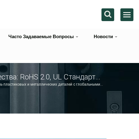
Часто Задаваемые Вопросы
Новости
тва: RoHS 2.0, UL Стандарты
1, TS 16949, IATF 16949, IECQ
ль пластиковых и металлических деталей с глобальными
и По Производству OEM/ODM