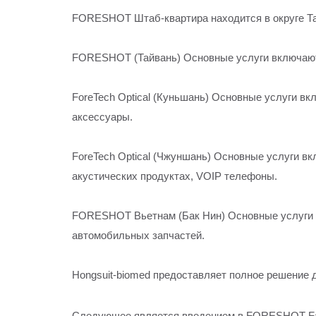
FORESHOT Штаб-квартира находится в округе Тао
FORESHOT (Тайвань) Основные услуги включают
ForeTech Optical (Куньшань) Основные услуги в
аксессуары.
ForeTech Optical (Чжуншань) Основные услуги в
акустических продуктах, VOIP телефоны.
FORESHOT Вьетнам (Бак Нин) Основные услуги в
автомобильных запчастей.
Hongsuit-biomed предоставляет полное решение д
Следующее является введением в FORESHOT Fac