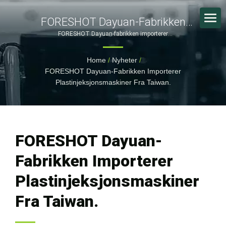
FORESHOT Dayuan-Fabrikken
Importerer
FORESHOT Dayuan-fabrikken importerer
plastinjeksjonsmaskiner fra Taiwan. | Banebrytende
Plastinjeksjonsmaskiner Fra
produksjon av forbrukerelektronikk: FORESHOT's omfattende
Home
/
Nyheter
/
SMT-løsninger | FORESHOT
Taiwan. | Sertifisert
FORESHOT Dayuan-Fabrikken Importerer
Plastinjeksjons- Og
Plastinjeksjonsmaskiner Fra Taiwan.
Metallkomponentprodusent Med
Globale Fasiliteter
FORESHOT Dayuan-
Fabrikken Importerer
Plastinjeksjonsmaskiner
Fra Taiwan.