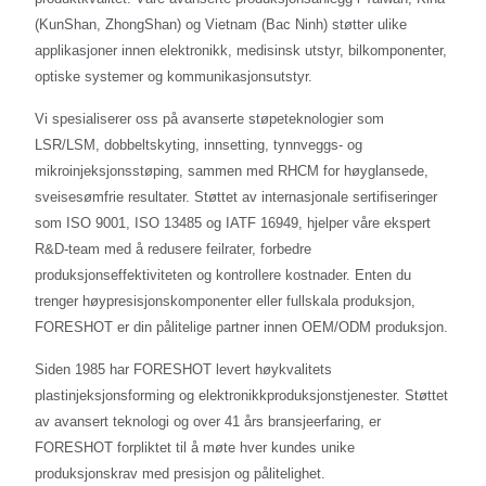
(KunShan, ZhongShan) og Vietnam (Bac Ninh) støtter ulike
applikasjoner innen elektronikk, medisinsk utstyr, bilkomponenter,
optiske systemer og kommunikasjonsutstyr.
Vi spesialiserer oss på avanserte støpeteknologier som
LSR/LSM, dobbeltskyting, innsetting, tynnveggs- og
mikroinjeksjonsstøping, sammen med RHCM for høyglansede,
sveisesømfrie resultater. Støttet av internasjonale sertifiseringer
som ISO 9001, ISO 13485 og IATF 16949, hjelper våre ekspert
R&D-team med å redusere feilrater, forbedre
produksjonseffektiviteten og kontrollere kostnader. Enten du
trenger høypresisjonskomponenter eller fullskala produksjon,
FORESHOT er din pålitelige partner innen OEM/ODM produksjon.
Siden 1985 har FORESHOT levert høykvalitets
plastinjeksjonsforming og elektronikkproduksjonstjenester. Støttet
av avansert teknologi og over 41 års bransjeerfaring, er
FORESHOT forpliktet til å møte hver kundes unike
produksjonskrav med presisjon og pålitelighet.