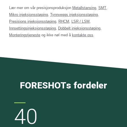
Lær mer om vår presisjonsproduksjon
Metallstansing
,
SMT
,
Mikro injeksjonsstøping
,
Tynnveggs injeksjonsstøping
,
Presisjons injeksjonsstøping
,
RHCM
,
LSR / LSM
,
Innsettingsinjeksjonsstøping
,
Dobbelt injeksjonsstøping
,
Monteringstjeneste
og ikke nøl med å
kontakte oss
.
FORESHOTs fordeler
40