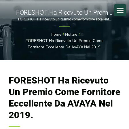
FORESHOT Ha Ricevuto Un Premio
Come Fornitore Eccellente Da
FORESHOT Ha ricevuto un premio come fornitore eccellente
da AVAYA nel 2019. | Produzione di elettronica di consumo
AVAYA Nel 2019. | Fabbricante
all'avanguardia: soluzioni SMT complete di FORESHOT |
Home
/
Notizie
/
FORESHOT
Certificato Di Parti In Plastica E
FORESHOT Ha Ricevuto Un Premio Come
Metallo Con Strutture Globali
Fornitore Eccellente Da AVAYA Nel 2019.
FORESHOT Ha Ricevuto
Un Premio Come Fornitore
Eccellente Da AVAYA Nel
2019.