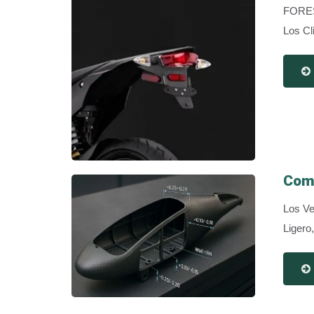
FORESH
Los Cl
Comp
Los Ve
Ligero