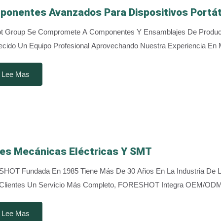
onentes Avanzados Para Dispositivos Portát
ot Group Se Compromete A Componentes Y Ensamblajes De Producto
ecido Un Equipo Profesional Aprovechando Nuestra Experiencia En M
Lee Mas
es Mecánicas Eléctricas Y SMT
OT Fundada En 1985 Tiene Más De 30 Años En La Industria De La I
 Clientes Un Servicio Más Completo, FORESHOT Integra OEM/ODM 
Lee Mas