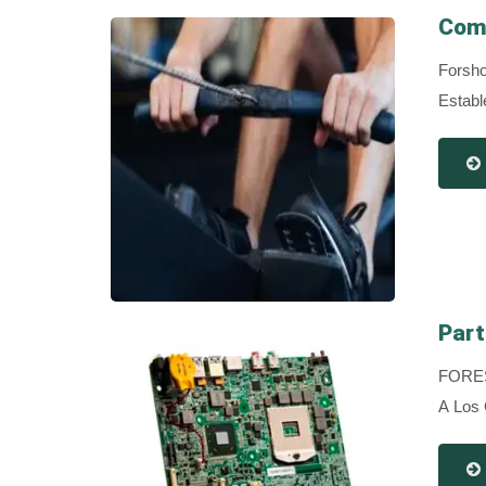
Comp
Forsh
Establ
Part
FORESH
A Los