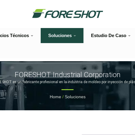
icios Técnicos
Soluciones
Estudio De Caso
FORESHOT Industrial Corporation
SHOT es un fabricante profesional en la industria de moldeo por inyección de plás
Home
/
Soluciones