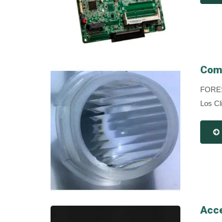
Com
FORESH
Los Cl
Acce