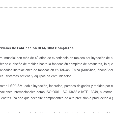
Servicios De Fabricación OEM/ODM Completos
 mundial con más de 40 años de experiencia en moldeo por inyección de p
esde el diseño de moldes hasta la fabricación completa de productos, lo que 
vanzadas instalaciones de fabricación en Taiwán, China (KunShan, ZhongSha
ces, sistemas ópticos y equipos de comunicación.
omo LSR/LSM, doble inyección, inserción, paredes delgadas y moldeo por mi
tificaciones internacionales como ISO 9001, ISO 13485 e IATF 16949, nuestros
 los costos. Ya sea que necesite componentes de alta precisión o producción