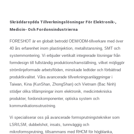
Skräddarsydda Tillverkningslösningar För Elektronik-,
Medicin- Och Fordonsindustrierna
FORESHOT är en globalt betrodd OEM/ODM-tillverkare med över
40 års erfarenhet inom plastinjektion, metallstansning, SMT och
systemmontering. Vi erbjuder vertikalt integrerade lösningar från
formdesign till fullständig produktionsframställning, vilket möjliggör
strömlinjeformade arbetsflöden, minskade ledtider och förbättrad
produktkvalitet. Våra avancerade tillverkningsanläggningar i
Taiwan, Kina (KunShan, ZhongShan) och Vietnam (Bac Ninh)
stödjer olika tillämpningar inom elektronik, medicintekniska
produkter, fordonskomponenter, optiska system och
kommunikationsutrustning.
Vi specialiserar oss på avancerade formsprutningstekniker som
LSR/LSM, dubbelshot, insats, tunnväggig och
mikroformsprutning, tillsammans med RHCM för högblanka,