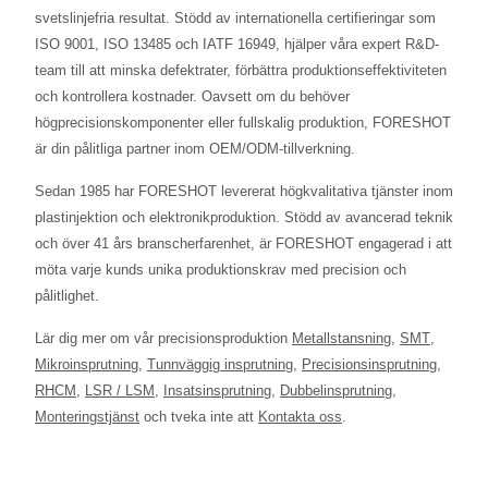
svetslinjefria resultat. Stödd av internationella certifieringar som
ISO 9001, ISO 13485 och IATF 16949, hjälper våra expert R&D-
team till att minska defektrater, förbättra produktionseffektiviteten
och kontrollera kostnader. Oavsett om du behöver
högprecisionskomponenter eller fullskalig produktion, FORESHOT
är din pålitliga partner inom OEM/ODM-tillverkning.
Sedan 1985 har FORESHOT levererat högkvalitativa tjänster inom
plastinjektion och elektronikproduktion. Stödd av avancerad teknik
och över 41 års branscherfarenhet, är FORESHOT engagerad i att
möta varje kunds unika produktionskrav med precision och
pålitlighet.
Lär dig mer om vår precisionsproduktion
Metallstansning
,
SMT
,
Mikroinsprutning
,
Tunnväggig insprutning
,
Precisionsinsprutning
,
RHCM
,
LSR / LSM
,
Insatsinsprutning
,
Dubbelinsprutning
,
Monteringstjänst
och tveka inte att
Kontakta oss
.