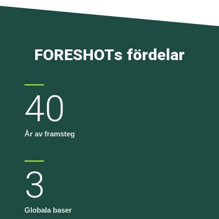
FORESHOTs fördelar
40
År av framsteg
3
Globala baser