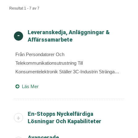
Resultat 1 - 7 av 7
Leveranskedja, Anläggningar &
Affärssamarbete
Från Persondatorer Och
Telekommunikationsutrustning Till
Konsumentelektronik Ställer 3C-Industrin Stränga
Krav På Produktens Estetik, Strukturell Precision,
Läs Mer
Elektronisk Integration Och Stabilitet Vid
Massproduktion....
En-Stopps Nyckelfärdiga
Lösningar Och Kapabiliteter
Avancerade